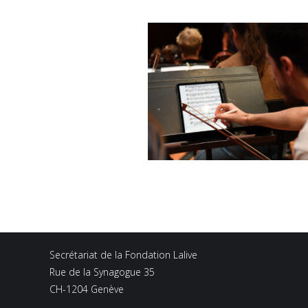
Secrétariat de la Fondation Lalive
Rue de la Synagogue 35
CH-1204 Genève