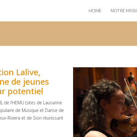
HOME
NOTRE MISS
ion Lalive,
ne de jeunes
r potentiel
), de l’HEMU (sites de Lausanne
Populaire de Musique et Danse de
x-Riviera et de Sion réunissant