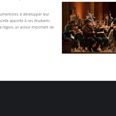
rumentistes à développer leur
qu’elle apporte à ces étudiants
 région, un acteur important de