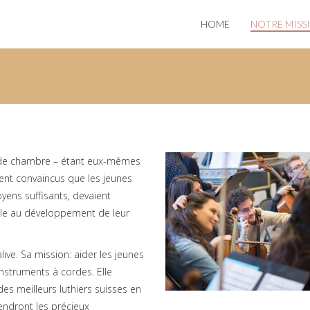
HOME
NOTRE MISS
 de chambre – étant eux-mêmes
aient convaincus que les jeunes
ens suffisants, devaient
able au développement de leur
ive. Sa mission: aider les jeunes
nstruments à cordes. Elle
des meilleurs luthiers suisses en
iendront les précieux