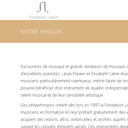
NOTRE MISSION
Passionnés de musique et grands amateurs de musique
d’excellents pianistes – Jean-Flavien et Elisabeth Lalive ét
musiciens particulièrement talentueux, même faute de moy
pouvoir bénéficier d’un instrument de qualité, indispens
talent musical et de leur sensibilité artistique.
Ces philanthropes créent dès lors en 1997 la Fondation Lal
musiciens en formation en leur prêtant gratuitement des i
acquiert des violons, altos, violoncelles et archets auprès 
suivant les conseils d’experts avisés. Ces instruments dev