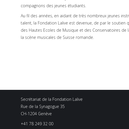
compagnons des jeunes étudiants.
Au fil des années, en aidant de très nombreux jeunes inst
talent, la Fondation Lalive est devenue, de par le soutien 
des Hautes Ecoles de Musique et des Conservatoires de la
la scène musicales de Suisse romande.
Secrétariat de la Fondation Lalive
Rue de la Synagogue 35
CH-1204 Genève
+41 78 249 32 00